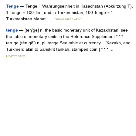
Tenge
— Tenge, Währungseinheit in Kasachstan (Abkürzung T),
1 Tenge = 100 Tiin, und in Turkmenistan, 100 Tenge = 1
Turkmenistan Manat …
Universal-Lexikon
tenge
— [teŋ′gə] n. the basic monetary unit of Kazakhstan: see
the table of monetary units in the Reference Supplement * * *
ten·ge (tĕn gĕʹ) n. pl. tenge See table at currency. [Kazakh, and
Turkmen; akin to Sanskrit ṭaṅkaḥ, stamped coin.] * * * …
Universalium