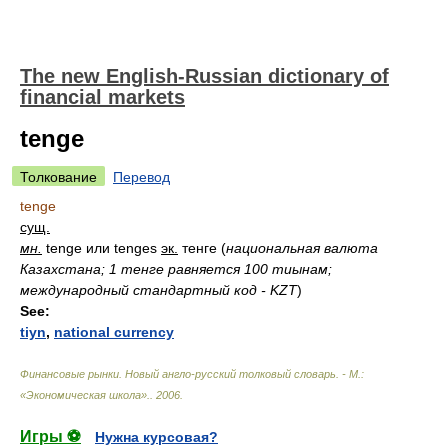
The new English-Russian dictionary of
financial markets
tenge
Толкование
Перевод
tenge
сущ.
мн.
tenge или tenges
эк.
тенге
(
национальная валюта
Казахстана; 1 тенге равняется 100 тиынам;
международный стандартный код - KZT
)
See:
tiyn
,
national currency
Финансовые рынки. Новый англо-русский толковый словарь. - М.:
«Экономическая школа».
.
2006
.
Игры ⚽
Нужна курсовая?