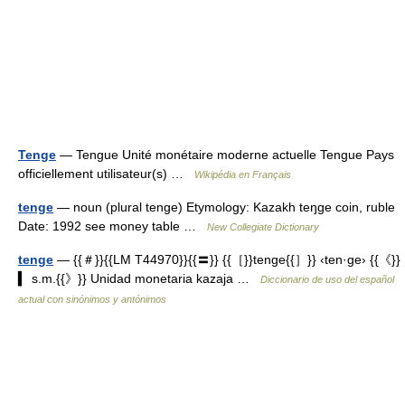
Tenge
— Tengue Unité monétaire moderne actuelle Tengue Pays
officiellement utilisateur(s) …
Wikipédia en Français
tenge
— noun (plural tenge) Etymology: Kazakh teŋge coin, ruble
Date: 1992 see money table …
New Collegiate Dictionary
tenge
— {{＃}}{{LM T44970}}{{〓}} {{［}}tenge{{］}} ‹ten·ge› {{《}}
▍ s.m.{{》}} Unidad monetaria kazaja …
Diccionario de uso del español
actual con sinónimos y antónimos