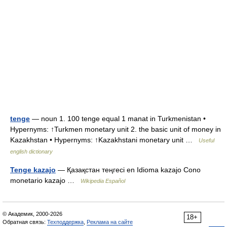
tenge
— noun 1. 100 tenge equal 1 manat in Turkmenistan •
Hypernyms: ↑Turkmen monetary unit 2. the basic unit of money in
Kazakhstan • Hypernyms: ↑Kazakhstani monetary unit …
Useful
english dictionary
Tenge kazajo
— Қазақстан теңгесі en Idioma kazajo Cono
monetario kazajo …
Wikipedia Español
© Академик, 2000-2026
18+
Обратная связь:
Техподдержка
,
Реклама на сайте