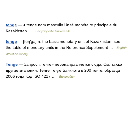
tenge
— ● tenge nom masculin Unité monétaire principale du
Kazakhstan …
Encyclopédie Universelle
tenge
— [teŋ′gə] n. the basic monetary unit of Kazakhstan: see
the table of monetary units in the Reference Supplement …
English
World dictionary
Tenge
— Запрос «Тенге» перенаправляется сюда. Cм. также
другие значения. Тенге Теңге Банкнота в 200 тенге, образца
2006 года Код ISO 4217 …
Википедия